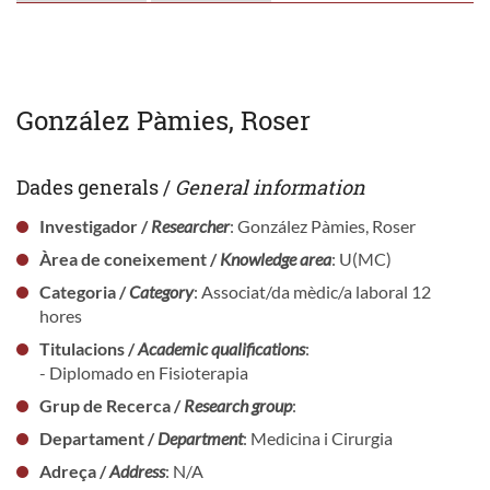
González Pàmies, Roser
Dades generals /
General information
Investigador /
Researcher
: González Pàmies, Roser
Àrea de coneixement /
Knowledge area
: U(MC)
Categoria /
Category
: Associat/da mèdic/a laboral 12
hores
Titulacions /
Academic qualifications
:
- Diplomado en Fisioterapia
Grup de Recerca /
Research group
:
Departament /
Department
: Medicina i Cirurgia
Adreça /
Address
: N/A