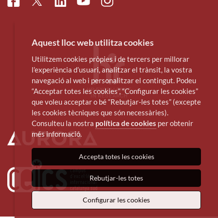
Facebook
Linkedin
Instagram
Twitter
Youtube
Aquest lloc web utilitza cookies
Utilitzem cookies pròpies i de tercers per millorar
l’experiència d’usuari, analitzar el trànsit, la vostra
navegació al web i personalitzar el contingut. Podeu
“Acceptar totes les cookies”, “Configurar les cookies”
que voleu acceptar o bé “Rebutjar-les totes” (excepte
les cookies tècniques que són necessàries).
Consulteu la nostra
política de cookies
per obtenir
més informació.
Accepta totes les cookies
Rebutjar-les totes
Configurar les cookies