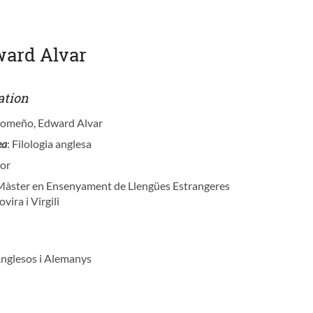
ard Alvar
ation
Domeño, Edward Alvar
ea
: Filologia anglesa
tor
 Màster en Ensenyament de Llengües Estrangeres
ira i Virgili
Anglesos i Alemanys