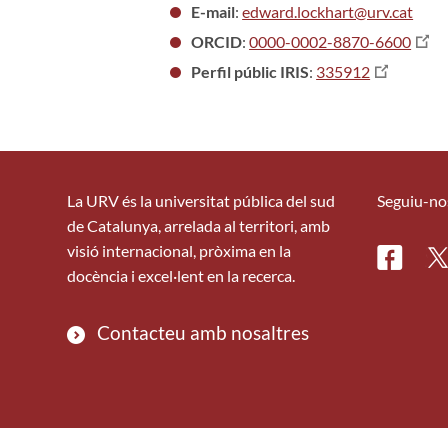
E-mail
:
edward.lockhart@urv.cat
ORCID
:
0000-0002-8870-6600
Perfil públic IRIS
:
335912
La URV és la universitat pública del sud
Seguiu-no
de Catalunya, arrelada al territori, amb
visió internacional, pròxima en la
Facebo
Tw
docència i excel·lent en la recerca.
Contacteu amb nosaltres