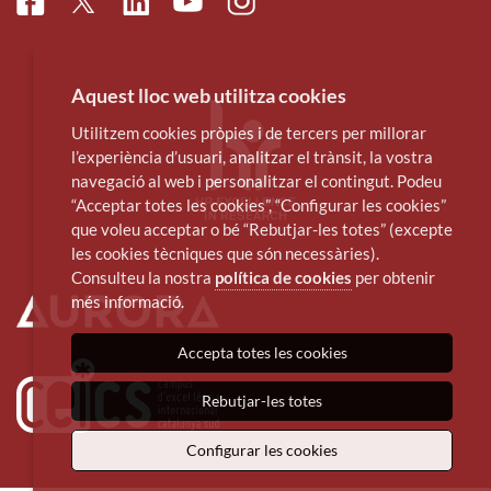
Facebook
Linkedin
Instagram
Twitter
Youtube
Aquest lloc web utilitza cookies
Utilitzem cookies pròpies i de tercers per millorar
l’experiència d’usuari, analitzar el trànsit, la vostra
navegació al web i personalitzar el contingut. Podeu
“Acceptar totes les cookies”, “Configurar les cookies”
que voleu acceptar o bé “Rebutjar-les totes” (excepte
les cookies tècniques que són necessàries).
Consulteu la nostra
política de cookies
per obtenir
més informació.
Accepta totes les cookies
Rebutjar-les totes
Configurar les cookies