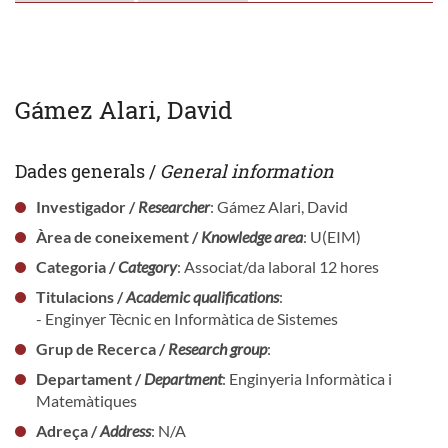
Gámez Alari, David
Dades generals /
General information
Investigador /
Researcher
: Gámez Alari, David
Àrea de coneixement /
Knowledge area
: U(EIM)
Categoria /
Category
: Associat/da laboral 12 hores
Titulacions /
Academic qualifications
:
- Enginyer Tècnic en Informàtica de Sistemes
Grup de Recerca /
Research group
:
Departament /
Department
: Enginyeria Informàtica i
Matemàtiques
Adreça /
Address
: N/A