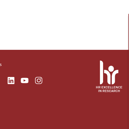
s
ok
Linkedin
Instagram
itter
Youtube