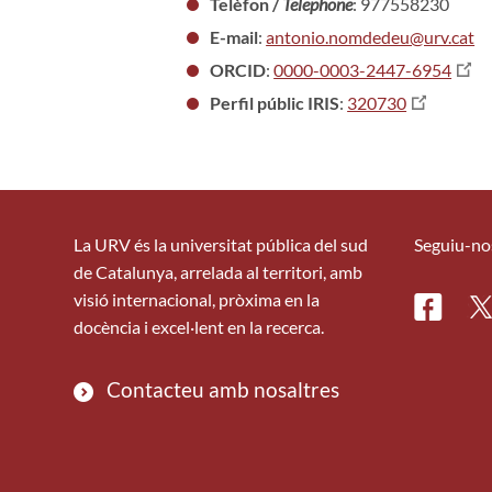
Telèfon /
Telephone
: 977558230
E-mail
:
antonio.nomdedeu@urv.cat
ORCID
:
0000-0003-2447-6954
Perfil públic IRIS
:
320730
La URV és la universitat pública del sud
Seguiu-no
de Catalunya, arrelada al territori, amb
visió internacional, pròxima en la
Facebo
Tw
docència i excel·lent en la recerca.
Contacteu amb nosaltres