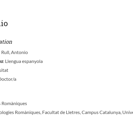
io
ation
Rull, Antonio
ea
: Llengua espanyola
sitat
Doctor/a
es Romàniques
ologies Romàniques, Facultat de Lletres, Campus Catalunya, Univers