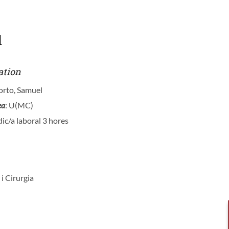
l
ation
orto, Samuel
ea
: U(MC)
ic/a laboral 3 hores
 i Cirurgia