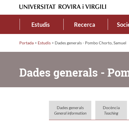
Estudis
Recerca
Soci
Portada
>
Estudis
>
Dades generals - Pombo Chorto, Samuel
Dades generals - Po
Dades generals
Docència
General information
Teaching