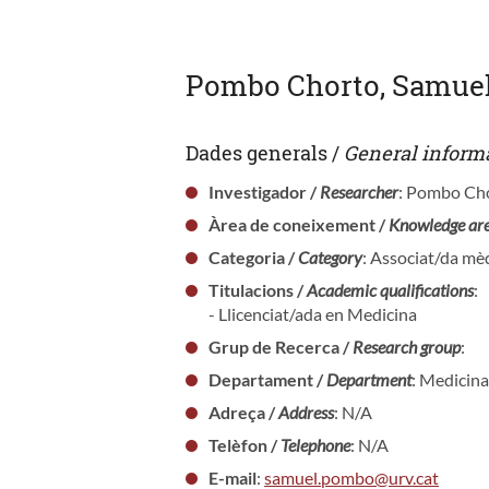
Pombo Chorto, Samue
Dades generals /
General inform
Investigador /
Researcher
: Pombo Ch
Àrea de coneixement /
Knowledge ar
Categoria /
Category
: Associat/da mèd
Titulacions /
Academic qualifications
:
- Llicenciat/ada en Medicina
Grup de Recerca /
Research group
:
Departament /
Department
: Medicina
Adreça /
Address
: N/A
Telèfon /
Telephone
: N/A
E-mail
:
samuel.pombo@urv.cat