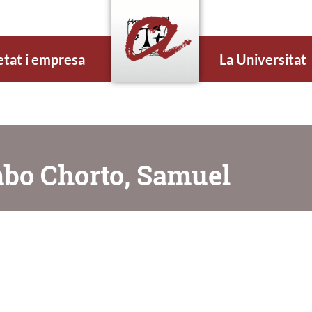
etat i empresa
La Universitat
mbo Chorto, Samuel