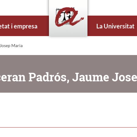
etat i empresa
La Universitat
 Josep Maria
ceran Padrós, Jaume Jos