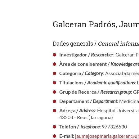
Galceran Padrós, Jau
Dades generals /
General inform
Investigador /
Researcher
: Galceran 
Àrea de coneixement /
Knowledge ar
Categoria /
Category
: Associat/da mèd
Titulacions /
Academic qualifications
: 
Grup de Recerca /
Research group
: 
Departament /
Department
: Medicina
Adreça /
Address
: Hospital Universit
43204 - Reus (Tarragona)
Telèfon /
Telephone
: 977326530
E-mail
:
jaumejosepmaria.galceran@ur