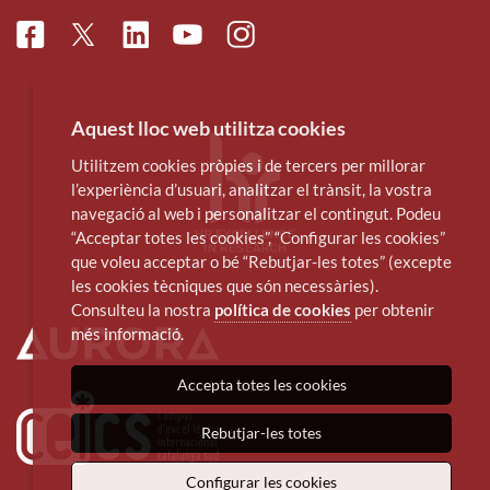
Facebook
Linkedin
Instagram
Twitter
Youtube
Aquest lloc web utilitza cookies
Utilitzem cookies pròpies i de tercers per millorar
l’experiència d’usuari, analitzar el trànsit, la vostra
navegació al web i personalitzar el contingut. Podeu
“Acceptar totes les cookies”, “Configurar les cookies”
que voleu acceptar o bé “Rebutjar-les totes” (excepte
les cookies tècniques que són necessàries).
Consulteu la nostra
política de cookies
per obtenir
més informació.
Accepta totes les cookies
Rebutjar-les totes
Configurar les cookies