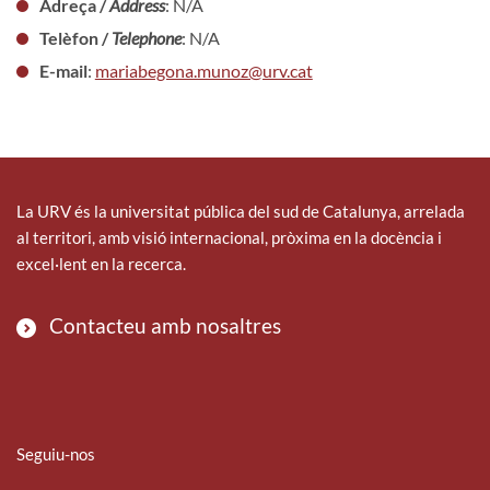
Adreça /
Address
: N/A
Telèfon /
Telephone
: N/A
E-mail
:
mariabegona.munoz@urv.cat
La URV és la universitat pública del sud de Catalunya, arrelada
al territori, amb visió internacional, pròxima en la docència i
excel·lent en la recerca.
Contacteu amb nosaltres
Seguiu-nos