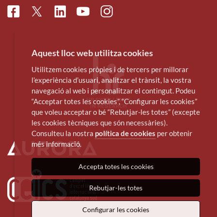
Facebook
Linkedin
Instagram
Twitter
Youtube
Aquest lloc web utilitza cookies
Utilitzem cookies pròpies i de tercers per millorar
l’experiència d’usuari, analitzar el trànsit, la vostra
navegació al web i personalitzar el contingut. Podeu
“Acceptar totes les cookies”, “Configurar les cookies”
que voleu acceptar o bé “Rebutjar-les totes” (excepte
les cookies tècniques que són necessàries).
Consulteu la nostra
política de cookies
per obtenir
més informació.
Accepta totes les cookies
Rebutjar-les totes
Configurar les cookies