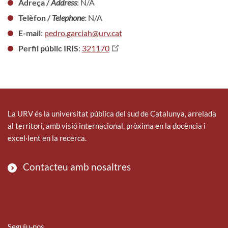
Adreça /
Address
: N/A
Telèfon /
Telephone
: N/A
E-mail
:
pedro.garciah@urv.cat
Perfil públic IRIS
:
321170
La URV és la universitat pública del sud de Catalunya, arrelada
al territori, amb visió internacional, pròxima en la docència i
excel·lent en la recerca.
Contacteu amb nosaltres
Seguiu-nos