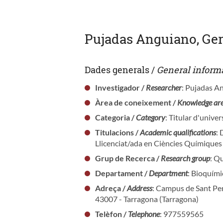
Pujadas Anguiano, Ge
Dades generals /
General inform
Investigador /
Researcher
: Pujadas A
Àrea de coneixement /
Knowledge ar
Categoria /
Category
: Titular d'univer
Titulacions /
Academic qualifications
:
Llicenciat/ada en Ciències Químiques
Grup de Recerca /
Research group
: Q
Departament /
Department
: Bioquími
Adreça /
Address
: Campus de Sant Pe
43007 - Tarragona (Tarragona)
Telèfon /
Telephone
: 977559565