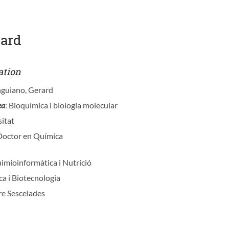
rard
ation
nguiano, Gerard
ea
: Bioquímica i biologia molecular
sitat
 Doctor en Química
uimioinformàtica i Nutrició
ca i Biotecnologia
re Sescelades