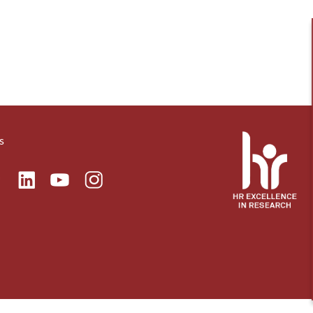
s
ok
Linkedin
Instagram
itter
Youtube