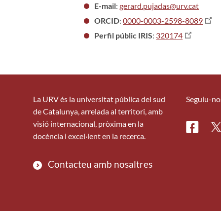
E-mail
:
gerard.pujadas@urv.cat
ORCID
:
0000-0003-2598-8089
Perfil públic IRIS
:
320174
La URV és la universitat pública del sud
Seguiu-no
de Catalunya, arrelada al territori, amb
visió internacional, pròxima en la
Facebo
Tw
docència i excel·lent en la recerca.
Contacteu amb nosaltres