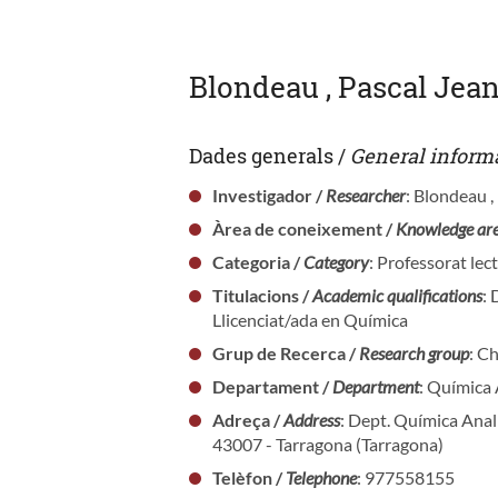
Blondeau , Pascal Jea
Dades generals /
General inform
Investigador /
Researcher
: Blondeau 
Àrea de coneixement /
Knowledge ar
Categoria /
Category
: Professorat lec
Titulacions /
Academic qualifications
:
Llicenciat/ada en Química
Grup de Recerca /
Research group
: C
Departament /
Department
: Química 
Adreça /
Address
: Dept. Química Analí
43007 - Tarragona (Tarragona)
Telèfon /
Telephone
: 977558155