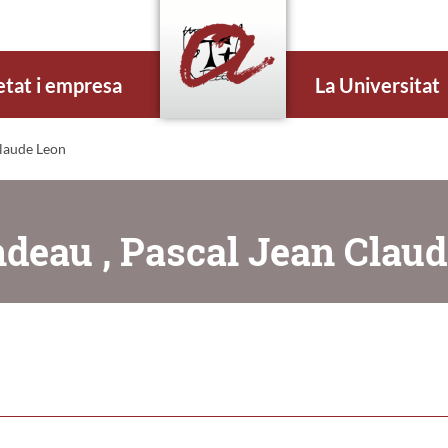
etat i empresa
La Universitat
Claude Leon
ndeau , Pascal Jean Clau