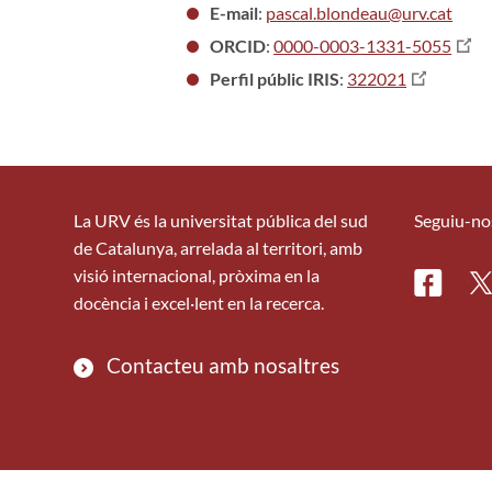
E-mail
:
pascal.blondeau@urv.cat
ORCID
:
0000-0003-1331-5055
Perfil públic IRIS
:
322021
La URV és la universitat pública del sud
Seguiu-no
de Catalunya, arrelada al territori, amb
visió internacional, pròxima en la
Facebo
Tw
docència i excel·lent en la recerca.
Contacteu amb nosaltres