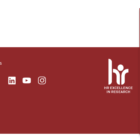
s
ok
Linkedin
Instagram
itter
Youtube