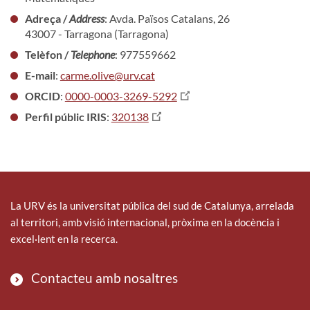
Adreça /
Address
: Avda. Països Catalans, 26
43007 - Tarragona (Tarragona)
Telèfon /
Telephone
: 977559662
E-mail
:
carme.olive@urv.cat
ORCID
:
0000-0003-3269-5292
Perfil públic IRIS
:
320138
La URV és la universitat pública del sud de Catalunya, arrelada
al territori, amb visió internacional, pròxima en la docència i
excel·lent en la recerca.
Contacteu amb nosaltres