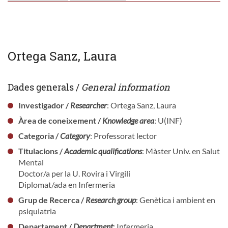
Ortega Sanz, Laura
Dades generals /
General information
Investigador /
Researcher
: Ortega Sanz, Laura
Àrea de coneixement /
Knowledge area
: U(INF)
Categoria /
Category
: Professorat lector
Titulacions /
Academic qualifications
: Màster Univ. en Salut
Mental
Doctor/a per la U. Rovira i Virgili
Diplomat/ada en Infermeria
Grup de Recerca /
Research group
: Genètica i ambient en
psiquiatria
Departament /
Department
: Infermeria