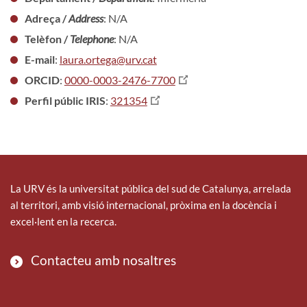
Adreça /
Address
: N/A
Telèfon /
Telephone
: N/A
E-mail
:
laura.ortega@urv.cat
ORCID
:
0000-0003-2476-7700
Perfil públic IRIS
:
321354
La URV és la universitat pública del sud de Catalunya, arrelada
al territori, amb visió internacional, pròxima en la docència i
excel·lent en la recerca.
Contacteu amb nosaltres