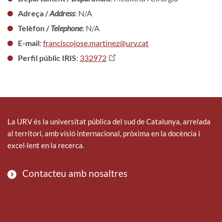
Adreça /
Address
: N/A
Telèfon /
Telephone
: N/A
E-mail
:
franciscojose.martinez@urv.cat
Perfil públic IRIS
:
332972
La URV és la universitat pública del sud de Catalunya, arrelada
al territori, amb visió internacional, pròxima en la docència i
excel·lent en la recerca.
Contacteu amb nosaltres