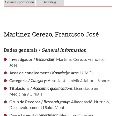
General information
Teaching
Martínez Cerezo, Francisco José
Dades generals /
General information
Investigador /
Researcher
: Martínez Cerezo, Francisco
José
Àrea de coneixement /
Knowledge area
: U(MC)
Categoria /
Category
: Associat/da mèdic/a laboral 6 hores
Titulacions /
Academic qualifications
: Licenciado en
Medicina y Cirugía
Grup de Recerca /
Research group
: Alimentació, Nutrició,
Desenvolupament i Salut Mental
Departament /
Department
: Medicina i Cirurgia