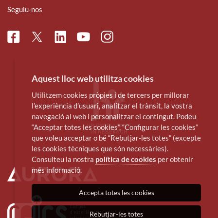
Seguiu-nos
Facebook
Linkedin
Instagram
Twitter
Youtube
Aquest lloc web utilitza cookies
Utilitzem cookies pròpies i de tercers per millorar
l’experiència d’usuari, analitzar el trànsit, la vostra
navegació al web i personalitzar el contingut. Podeu
“Acceptar totes les cookies”, “Configurar les cookies”
que voleu acceptar o bé “Rebutjar-les totes” (excepte
les cookies tècniques que són necessàries).
Consulteu la nostra
política de cookies
per obtenir
més informació.
Accepta totes les cookies
Rebutjar-les totes