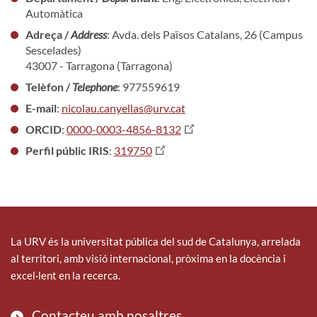
Automàtica
Adreça /
Address
: Avda. dels Països Catalans, 26 (Campus
Sescelades)
43007 - Tarragona (Tarragona)
Telèfon /
Telephone
: 977559619
E-mail
:
nicolau.canyellas@urv.cat
ORCID
:
0000-0003-4856-8132
Perfil públic IRIS
:
319750
La URV és la universitat pública del sud de Catalunya, arrelada
al territori, amb visió internacional, pròxima en la docència i
excel·lent en la recerca.
Contacteu amb nosaltres