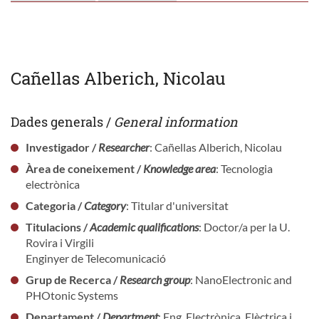
Cañellas Alberich, Nicolau
Dades generals /
General information
Investigador /
Researcher
: Cañellas Alberich, Nicolau
Àrea de coneixement /
Knowledge area
: Tecnologia
electrònica
Categoria /
Category
: Titular d'universitat
Titulacions /
Academic qualifications
: Doctor/a per la U.
Rovira i Virgili
Enginyer de Telecomunicació
Grup de Recerca /
Research group
: NanoElectronic and
PHOtonic Systems
Departament /
Department
: Eng. Electrònica, Elèctrica i