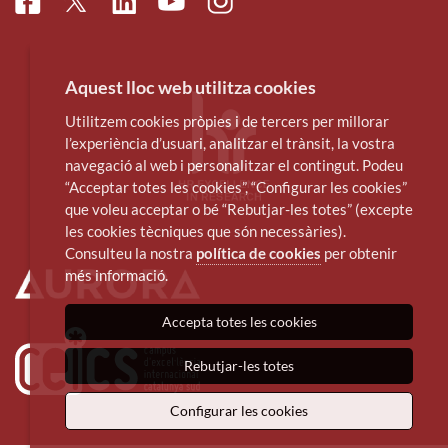
Facebook
Linkedin
Instagram
Twitter
Youtube
Aquest lloc web utilitza cookies
Utilitzem cookies pròpies i de tercers per millorar
l’experiència d’usuari, analitzar el trànsit, la vostra
navegació al web i personalitzar el contingut. Podeu
“Acceptar totes les cookies”, “Configurar les cookies”
que voleu acceptar o bé “Rebutjar-les totes” (excepte
les cookies tècniques que són necessàries).
Consulteu la nostra
política de cookies
per obtenir
més informació.
Accepta totes les cookies
Rebutjar-les totes
Configurar les cookies