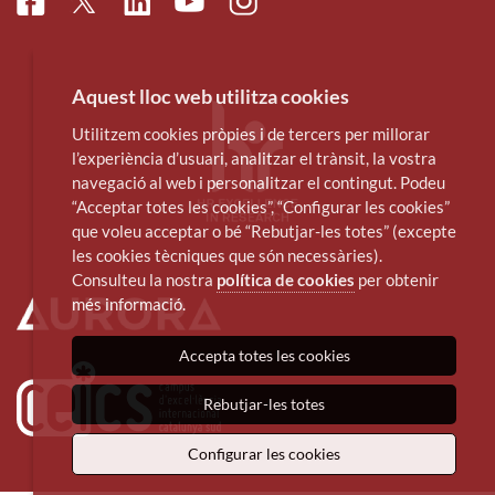
Facebook
Linkedin
Instagram
Twitter
Youtube
Aquest lloc web utilitza cookies
Utilitzem cookies pròpies i de tercers per millorar
l’experiència d’usuari, analitzar el trànsit, la vostra
navegació al web i personalitzar el contingut. Podeu
“Acceptar totes les cookies”, “Configurar les cookies”
que voleu acceptar o bé “Rebutjar-les totes” (excepte
les cookies tècniques que són necessàries).
Consulteu la nostra
política de cookies
per obtenir
més informació.
Accepta totes les cookies
Rebutjar-les totes
Configurar les cookies