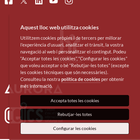
Facebook
Linkedin
Instagram
Twitter
Youtube
Aquest lloc web utilitza cookies
Utilitzem cookies pròpies i de tercers per millorar
l’experiència d’usuari, analitzar el trànsit, la vostra
navegació al web i personalitzar el contingut. Podeu
“Acceptar totes les cookies”, “Configurar les cookies”
que voleu acceptar o bé “Rebutjar-les totes” (excepte
les cookies tècniques que són necessàries).
Consulteu la nostra
política de cookies
per obtenir
més informació.
Accepta totes les cookies
Rebutjar-les totes
Configurar les cookies