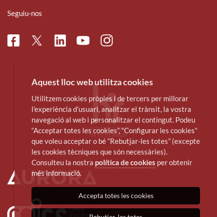
Seguiu-nos
Facebook
Linkedin
Instagram
Twitter
Youtube
Aquest lloc web utilitza cookies
Utilitzem cookies pròpies i de tercers per millorar
l’experiència d’usuari, analitzar el trànsit, la vostra
navegació al web i personalitzar el contingut. Podeu
“Acceptar totes les cookies”, “Configurar les cookies”
que voleu acceptar o bé “Rebutjar-les totes” (excepte
les cookies tècniques que són necessàries).
Consulteu la nostra
política de cookies
per obtenir
més informació.
Accepta totes les cookies
Rebutjar-les totes