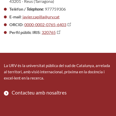
43201 - Reus (Tarragona)
Telèfon /
Telephone
: 977759306
E-mail
:
javier.capilla@urv.cat
ORCID
:
0000-0002-0765-6403
Perfil públic IRIS
:
320765
La URV és la universitat pública del sud de Catalunya, arrelada
al territori, amb visió internacional, pròxima en la docència i
excel·lent en la recerca.
Contacteu amb nosaltres