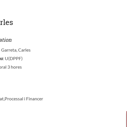
rles
ation
 Garreta, Carles
ea
: U(DPPF)
oral 3 hores
vat,Processal i Financer