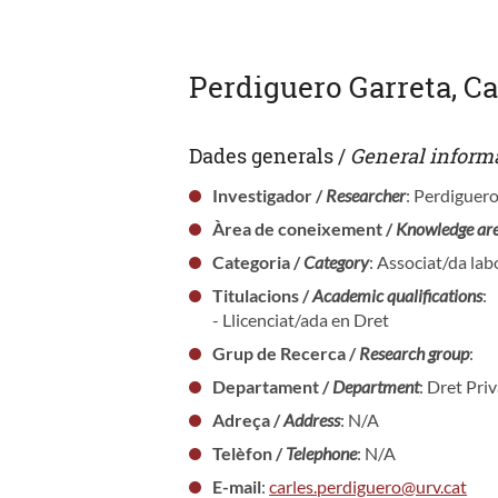
Perdiguero Garreta, Ca
Dades generals /
General inform
Investigador /
Researcher
: Perdiguero
Àrea de coneixement /
Knowledge ar
Categoria /
Category
: Associat/da lab
Titulacions /
Academic qualifications
:
- Llicenciat/ada en Dret
Grup de Recerca /
Research group
:
Departament /
Department
: Dret Pri
Adreça /
Address
: N/A
Telèfon /
Telephone
: N/A
E-mail
:
carles.perdiguero@urv.cat