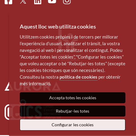
Facebook
Linkedin
Instagram
Twitter
Youtube
Aquest lloc web utilitza cookies
Utilitzem cookies pròpies i de tercers per millorar
l’experiència d’usuari, analitzar el trànsit, la vostra
navegació al web i personalitzar el contingut. Podeu
“Acceptar totes les cookies”, “Configurar les cookies”
que voleu acceptar o bé “Rebutjar-les totes” (excepte
les cookies tècniques que són necessàries).
Consulteu la nostra
política de cookies
per obtenir
més informació.
Accepta totes les cookies
Rebutjar-les totes
Configurar les cookies