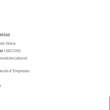
ation
eló, Núria
ea
: U(ECON)
sociat/da Laboral
recció d' Empreses
a