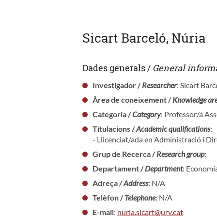
Sicart Barceló, Núria
Dades generals /
General inform
Investigador /
Researcher
: Sicart Barc
Àrea de coneixement /
Knowledge ar
Categoria /
Category
: Professor/a As
Titulacions /
Academic qualifications
:
- Llicenciat/ada en Administració i Di
Grup de Recerca /
Research group
:
Departament /
Department
: Economi
Adreça /
Address
: N/A
Telèfon /
Telephone
: N/A
E-mail
:
nuria.sicart@urv.cat