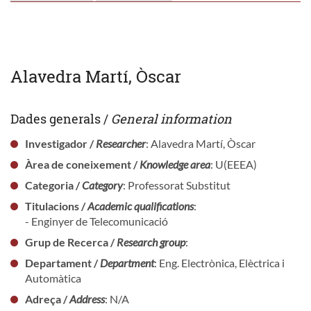
Alavedra Martí, Òscar
Dades generals /
General information
Investigador /
Researcher
: Alavedra Martí, Òscar
Àrea de coneixement /
Knowledge area
: U(EEEA)
Categoria /
Category
: Professorat Substitut
Titulacions /
Academic qualifications
:
- Enginyer de Telecomunicació
Grup de Recerca /
Research group
:
Departament /
Department
: Eng. Electrònica, Elèctrica i
Automàtica
Adreça /
Address
: N/A