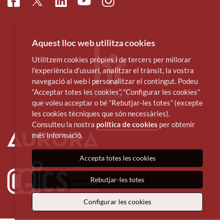
Facebook
Linkedin
Instagram
Twitter
Youtube
Aquest lloc web utilitza cookies
Utilitzem cookies pròpies i de tercers per millorar
l’experiència d’usuari, analitzar el trànsit, la vostra
navegació al web i personalitzar el contingut. Podeu
“Acceptar totes les cookies”, “Configurar les cookies”
que voleu acceptar o bé “Rebutjar-les totes” (excepte
les cookies tècniques que són necessàries).
Consulteu la nostra
política de cookies
per obtenir
més informació.
Accepta totes les cookies
Rebutjar-les totes
Configurar les cookies