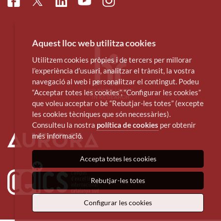
Facebook
Linkedin
Instagram
Twitter
Youtube
Aquest lloc web utilitza cookies
Utilitzem cookies pròpies i de tercers per millorar
l’experiència d’usuari, analitzar el trànsit, la vostra
navegació al web i personalitzar el contingut. Podeu
“Acceptar totes les cookies”, “Configurar les cookies”
que voleu acceptar o bé “Rebutjar-les totes” (excepte
les cookies tècniques que són necessàries).
Consulteu la nostra
política de cookies
per obtenir
més informació.
Accepta totes les cookies
Rebutjar-les totes
Configurar les cookies