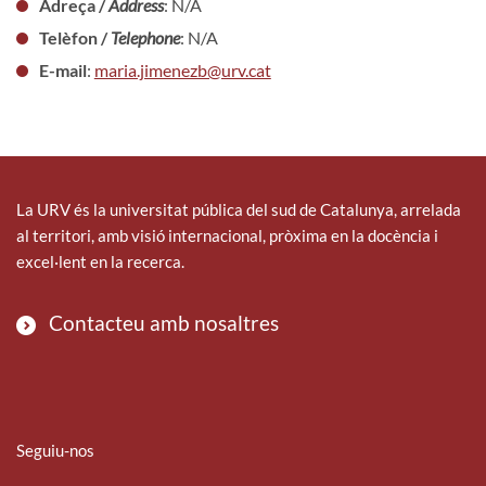
Adreça /
Address
: N/A
Telèfon /
Telephone
: N/A
E-mail
:
maria.jimenezb@urv.cat
La URV és la universitat pública del sud de Catalunya, arrelada
al territori, amb visió internacional, pròxima en la docència i
excel·lent en la recerca.
Contacteu amb nosaltres
Seguiu-nos