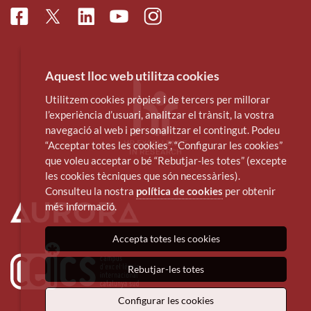
Facebook
Linkedin
Instagram
Twitter
Youtube
Aquest lloc web utilitza cookies
Utilitzem cookies pròpies i de tercers per millorar
l’experiència d’usuari, analitzar el trànsit, la vostra
navegació al web i personalitzar el contingut. Podeu
“Acceptar totes les cookies”, “Configurar les cookies”
que voleu acceptar o bé “Rebutjar-les totes” (excepte
les cookies tècniques que són necessàries).
Consulteu la nostra
política de cookies
per obtenir
més informació.
Accepta totes les cookies
Rebutjar-les totes
Configurar les cookies