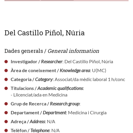
Del Castillo Piñol, Núria
Dades generals /
General information
Investigador /
Researcher
: Del Castillo Piñol, Núria
Àrea de coneixement /
Knowledge area
: U(MC)
Categoria /
Category
: Associat/da mèdic laboral 1 h/conc
Titulacions /
Academic qualifications
:
- Llicenciat/ada en Medicina
Grup de Recerca /
Research group
:
Departament /
Department
: Medicina i Cirurgia
Adreça /
Address
: N/A
Telèfon /
Telephone
: N/A