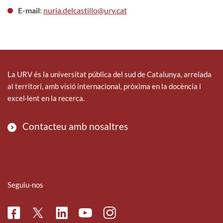
E-mail
:
nuria.delcastillo@urv.cat
La URV és la universitat pública del sud de Catalunya, arrelada
al territori, amb visió internacional, pròxima en la docència i
excel·lent en la recerca.
Contacteu amb nosaltres
Seguiu-nos
Facebook
Linkedin
Instagram
Twitter
Youtube