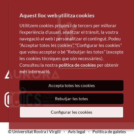
Aquest lloc web utilitza cookies
Utilitzem cookies pròpies i de tercers per millorar
l’experiència d’usuari, analitzar el trànsit, la vostra
navegació al web i personalitzar el contingut. Podeu
“Acceptar totes les cookies”, “Configurar les cookies”
que voleu acceptar o bé “Rebutjar-les totes” (excepte
les cookies tècniques que són necessàries).
Consulteu la nostra
política de cookies
per obtenir
més informació.
Accepta totes les cookies
Rebutjar-les totes
Configurar les cookies
© Universitat Rovira i Virgili
·
Avís legal
·
Política de galetes