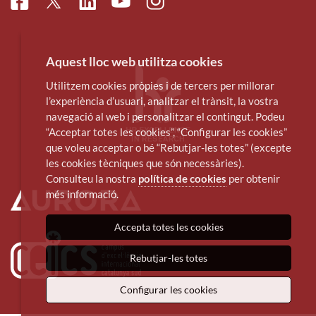
Facebook
Linkedin
Instagram
Twitter
Youtube
Aquest lloc web utilitza cookies
Utilitzem cookies pròpies i de tercers per millorar
l’experiència d’usuari, analitzar el trànsit, la vostra
navegació al web i personalitzar el contingut. Podeu
“Acceptar totes les cookies”, “Configurar les cookies”
que voleu acceptar o bé “Rebutjar-les totes” (excepte
les cookies tècniques que són necessàries).
Consulteu la nostra
política de cookies
per obtenir
més informació.
Accepta totes les cookies
Rebutjar-les totes
Configurar les cookies