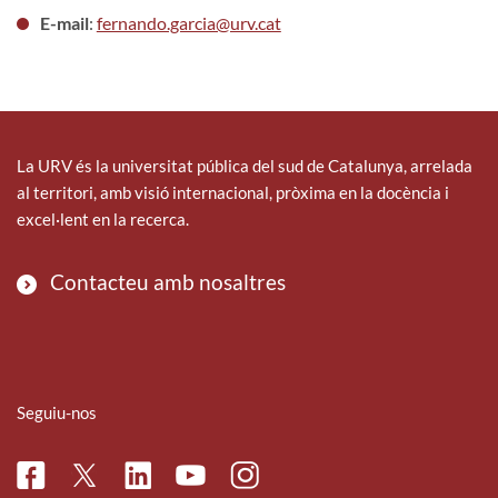
E-mail
:
fernando.garcia@urv.cat
La URV és la universitat pública del sud de Catalunya, arrelada
al territori, amb visió internacional, pròxima en la docència i
excel·lent en la recerca.
Contacteu amb nosaltres
Seguiu-nos
Facebook
Linkedin
Instagram
Twitter
Youtube