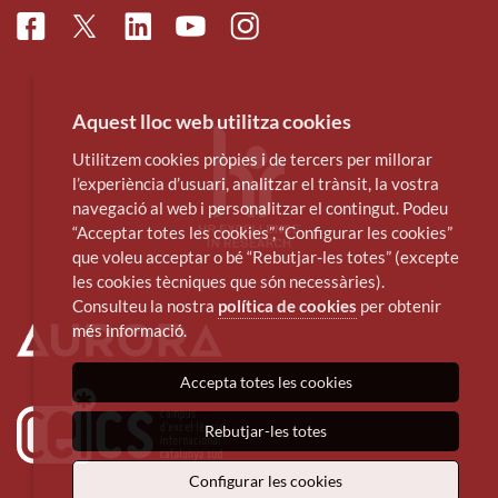
Facebook
Linkedin
Instagram
Twitter
Youtube
Aquest lloc web utilitza cookies
Utilitzem cookies pròpies i de tercers per millorar
l’experiència d’usuari, analitzar el trànsit, la vostra
navegació al web i personalitzar el contingut. Podeu
“Acceptar totes les cookies”, “Configurar les cookies”
que voleu acceptar o bé “Rebutjar-les totes” (excepte
les cookies tècniques que són necessàries).
Consulteu la nostra
política de cookies
per obtenir
més informació.
Accepta totes les cookies
Rebutjar-les totes
Configurar les cookies