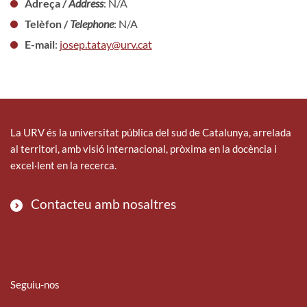
Adreça /
Address
: N/A
Telèfon /
Telephone
: N/A
E-mail
:
josep.tatay@urv.cat
La URV és la universitat pública del sud de Catalunya, arrelada
al territori, amb visió internacional, pròxima en la docència i
excel·lent en la recerca.
Contacteu amb nosaltres
Seguiu-nos