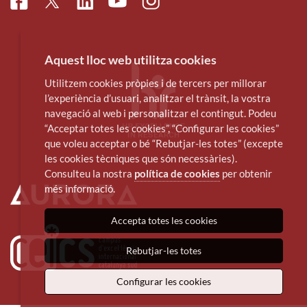
Facebook
Linkedin
Instagram
Twitter
Youtube
Aquest lloc web utilitza cookies
Utilitzem cookies pròpies i de tercers per millorar
l’experiència d’usuari, analitzar el trànsit, la vostra
navegació al web i personalitzar el contingut. Podeu
“Acceptar totes les cookies”, “Configurar les cookies”
que voleu acceptar o bé “Rebutjar-les totes” (excepte
les cookies tècniques que són necessàries).
Consulteu la nostra
política de cookies
per obtenir
més informació.
Accepta totes les cookies
Rebutjar-les totes
Configurar les cookies