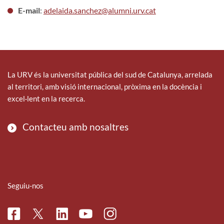
E-mail
:
adelaida.sanchez@alumni.urv.cat
La URV és la universitat pública del sud de Catalunya, arrelada
al territori, amb visió internacional, pròxima en la docència i
excel·lent en la recerca.
Contacteu amb nosaltres
Seguiu-nos
Facebook
Linkedin
Instagram
Twitter
Youtube