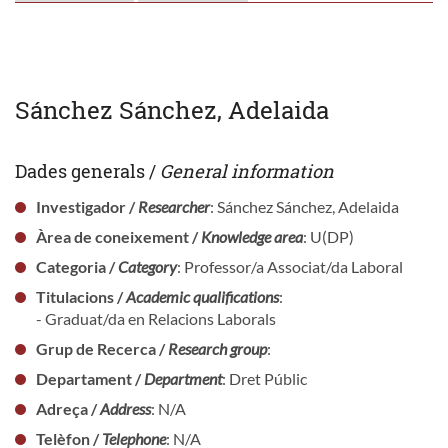
Sánchez Sánchez, Adelaida
Dades generals /
General information
Investigador /
Researcher
: Sánchez Sánchez, Adelaida
Àrea de coneixement /
Knowledge area
: U(DP)
Categoria /
Category
: Professor/a Associat/da Laboral
Titulacions /
Academic qualifications
:
- Graduat/da en Relacions Laborals
Grup de Recerca /
Research group
:
Departament /
Department
: Dret Públic
Adreça /
Address
: N/A
Telèfon /
Telephone
: N/A