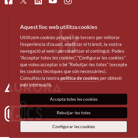
Facebook
Linkedin
Instagram
Twitter
Youtube
Aquest lloc web utilitza cookies
Utilitzem cookies pròpies i de tercers per millorar
l’experiència d’usuari, analitzar el trànsit, la vostra
navegació al web i personalitzar el contingut. Podeu
“Acceptar totes les cookies”, “Configurar les cookies”
que voleu acceptar o bé “Rebutjar-les totes” (excepte
les cookies tècniques que són necessàries).
Consulteu la nostra
política de cookies
per obtenir
més informació.
Accepta totes les cookies
Rebutjar-les totes
Configurar les cookies