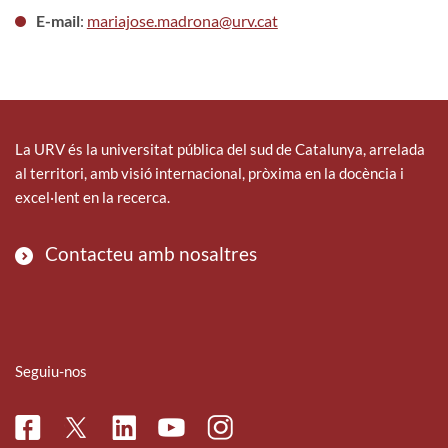
E-mail
:
mariajose.madrona@urv.cat
La URV és la universitat pública del sud de Catalunya, arrelada
al territori, amb visió internacional, pròxima en la docència i
excel·lent en la recerca.
Contacteu amb nosaltres
Seguiu-nos
Facebook
Linkedin
Instagram
Twitter
Youtube