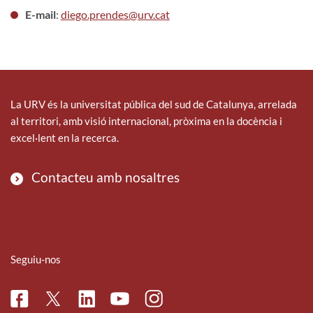
E-mail
:
diego.prendes@urv.cat
La URV és la universitat pública del sud de Catalunya, arrelada
al territori, amb visió internacional, pròxima en la docència i
excel·lent en la recerca.
Contacteu amb nosaltres
Seguiu-nos
Facebook
Linkedin
Instagram
Twitter
Youtube