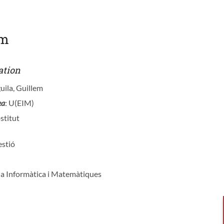
em
ation
uila, Guillem
ea
: U(EIM)
stitut
estió
ia Informàtica i Matemàtiques