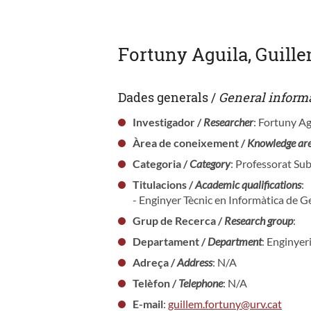
Fortuny Aguila, Guill
Dades generals /
General inform
Investigador /
Researcher
: Fortuny Ag
Àrea de coneixement /
Knowledge ar
Categoria /
Category
: Professorat Sub
Titulacions /
Academic qualifications
:
- Enginyer Tècnic en Informàtica de G
Grup de Recerca /
Research group
:
Departament /
Department
: Enginyer
Adreça /
Address
: N/A
Telèfon /
Telephone
: N/A
E-mail
:
guillem.fortuny@urv.cat