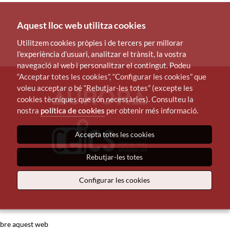
Aquest lloc web utilitza cookies
Utilitzem cookies pròpies i de tercers per millorar
l’experiència d’usuari, analitzar el trànsit, la vostra
navegació al web i personalitzar el contingut. Podeu
“Acceptar totes les cookies”, “Configurar les cookies” que
voleu acceptar o bé “Rebutjar-les totes” (excepte les
cookies tècniques que són necessàries). Consulteu la
nostra
política de cookies
per obtenir més informació.
Accepta totes les cookies
Rebutjar-les totes
Configurar les cookies
bre aquest web