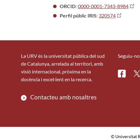
ORCID
:
0000-0001-7343-8984
Perfil públic IRIS
:
320574
La URV és la universitat pública del sud
Seguiu-no
de Catalunya, arrelada al territori, amb
visió internacional, pròxima en la
Facebo
Tw
docència i excel·lent en la recerca.
Contacteu amb nosaltres
© Universitat R