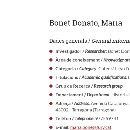
Bonet Donato, Maria
Dades generals /
General inform
Investigador /
Researcher
: Bonet Don
Àrea de coneixement /
Knowledge ar
Categoria /
Category
: Catedràtic/a d'
Titulacions /
Academic qualifications
: 
Grup de Recerca /
Research group
:
Departament /
Department
: Història 
Adreça /
Address
: Avenida Catalunya,
43002 - Tarragona (Tarragona)
Telèfon /
Telephone
: 977559741
E-mail
:
maria.bonet@urv.cat