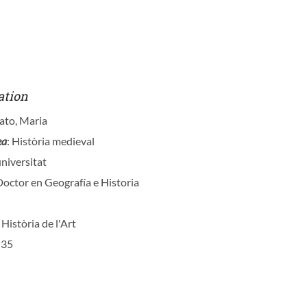
ation
ato, Maria
ea
: Història medieval
universitat
Doctor en Geografía e Historia
i Història de l'Art
 35