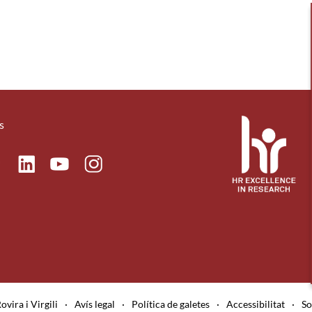
s
ok
Linkedin
Instagram
itter
Youtube
ovira i Virgili
·
Avís legal
·
Política de galetes
·
Accessibilitat
·
So