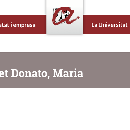
etat i empresa
La Universitat
et Donato, Maria