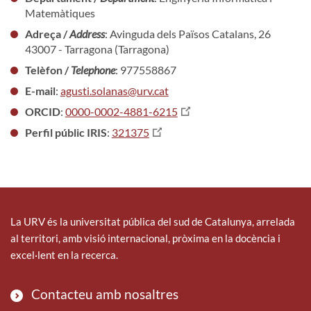
Matemàtiques
Adreça /
Address
: Avinguda dels Països Catalans, 26
43007 - Tarragona (Tarragona)
Telèfon /
Telephone
: 977558867
E-mail
:
agusti.solanas@urv.cat
ORCID
:
0000-0002-4881-6215
Perfil públic IRIS
:
321375
La URV és la universitat pública del sud de Catalunya, arrelada
al territori, amb visió internacional, pròxima en la docència i
excel·lent en la recerca.
Contacteu amb nosaltres