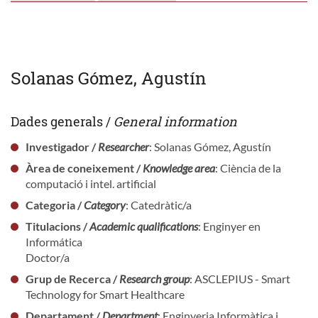
Solanas Gómez, Agustín
Dades generals /
General information
Investigador /
Researcher
: Solanas Gómez, Agustín
Àrea de coneixement /
Knowledge area
: Ciència de la
computació i intel. artificial
Categoria /
Category
: Catedràtic/a
Titulacions /
Academic qualifications
: Enginyer en
Informática
Doctor/a
Grup de Recerca /
Research group
: ASCLEPIUS - Smart
Technology for Smart Healthcare
Departament /
Department
: Enginyeria Informàtica i