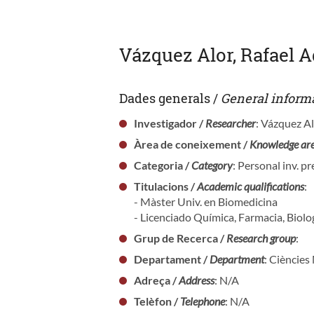
Vázquez Alor, Rafael 
Dades generals /
General inform
Investigador /
Researcher
: Vázquez Al
Àrea de coneixement /
Knowledge ar
Categoria /
Category
: Personal inv. p
Titulacions /
Academic qualifications
:
- Màster Univ. en Biomedicina
- Licenciado Química, Farmacia, Biolo
Grup de Recerca /
Research group
:
Departament /
Department
: Cièncie
Adreça /
Address
: N/A
Telèfon /
Telephone
: N/A