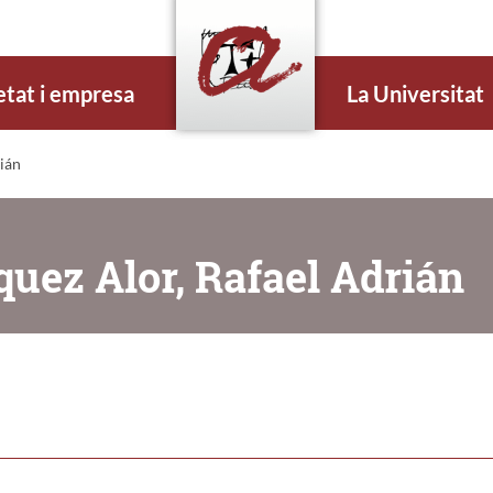
etat i empresa
La Universitat
ián
quez Alor, Rafael Adrián