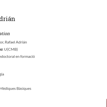
Adrián
ation
or, Rafael Adrián
ea
: U(CMB)
redoctoral en formació
gía
s Mèdiques Bàsiques