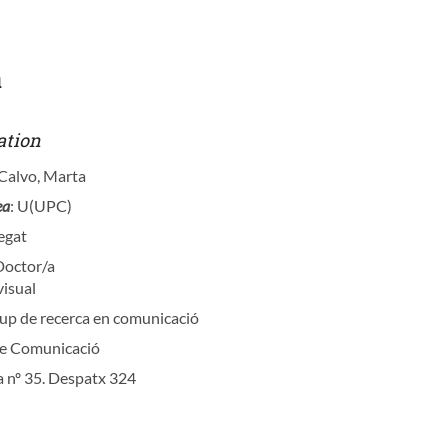
a
ation
Calvo, Marta
ea
: U(UPC)
egat
Doctor/a
visual
rup de recerca en comunicació
 de Comunicació
a nº 35. Despatx 324