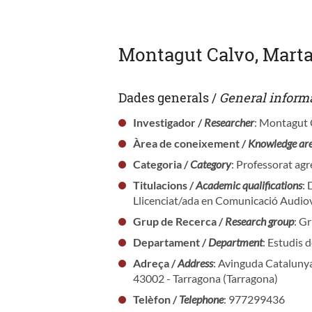
Montagut Calvo, Mart
Dades generals /
General inform
Investigador /
Researcher
: Montagut 
Àrea de coneixement /
Knowledge ar
Categoria /
Category
: Professorat agr
Titulacions /
Academic qualifications
: 
Llicenciat/ada en Comunicació Audio
Grup de Recerca /
Research group
: G
Departament /
Department
: Estudis
Adreça /
Address
: Avinguda Cataluny
43002 - Tarragona (Tarragona)
Telèfon /
Telephone
: 977299436