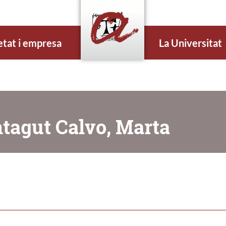
etat i empresa
La Universitat
tagut Calvo, Marta