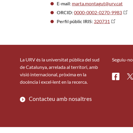
E-mail
:
marta.montagut@urv.cat
ORCID
:
0000-0002-0270-9983
Perfil públic IRIS
:
320731
La URV és la universitat pública del sud
Seguiu-no
de Catalunya, arrelada al territori, amb
visió internacional, pròxima en la
Facebo
Tw
docència i excel·lent en la recerca.
Contacteu amb nosaltres