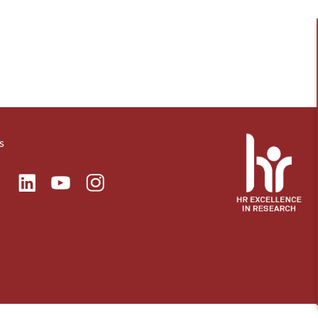
s
ok
Linkedin
Instagram
itter
Youtube