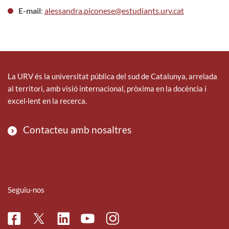
E-mail
:
alessandra.piconese@estudiants.urv.cat
La URV és la universitat pública del sud de Catalunya, arrelada
al territori, amb visió internacional, pròxima en la docència i
excel·lent en la recerca.
Contacteu amb nosaltres
Seguiu-nos
Facebook
Linkedin
Instagram
Twitter
Youtube