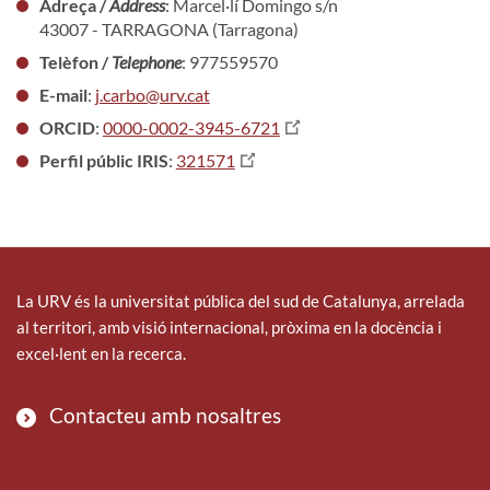
Adreça /
Address
: Marcel·lí Domingo s/n
43007 - TARRAGONA (Tarragona)
Telèfon /
Telephone
: 977559570
E-mail
:
j.carbo@urv.cat
ORCID
:
0000-0002-3945-6721
Perfil públic IRIS
:
321571
La URV és la universitat pública del sud de Catalunya, arrelada
al territori, amb visió internacional, pròxima en la docència i
excel·lent en la recerca.
Contacteu amb nosaltres