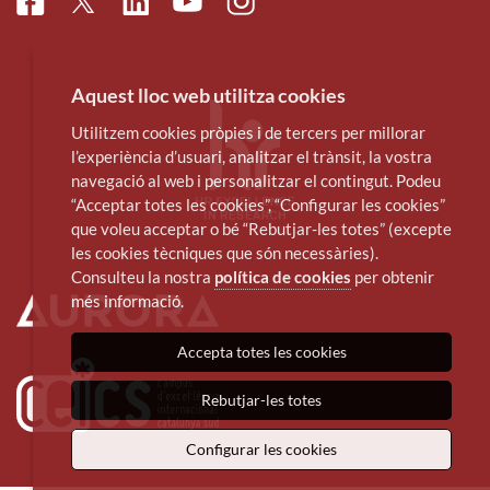
Facebook
Linkedin
Instagram
Twitter
Youtube
Aquest lloc web utilitza cookies
Utilitzem cookies pròpies i de tercers per millorar
l’experiència d’usuari, analitzar el trànsit, la vostra
navegació al web i personalitzar el contingut. Podeu
“Acceptar totes les cookies”, “Configurar les cookies”
que voleu acceptar o bé “Rebutjar-les totes” (excepte
les cookies tècniques que són necessàries).
Consulteu la nostra
política de cookies
per obtenir
més informació.
Accepta totes les cookies
Rebutjar-les totes
Configurar les cookies