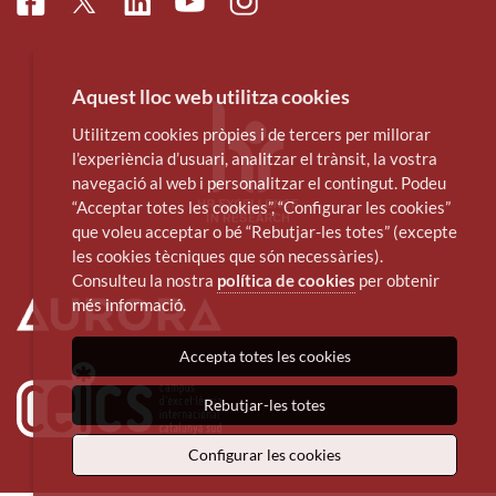
Facebook
Linkedin
Instagram
Twitter
Youtube
Aquest lloc web utilitza cookies
Utilitzem cookies pròpies i de tercers per millorar
l’experiència d’usuari, analitzar el trànsit, la vostra
navegació al web i personalitzar el contingut. Podeu
“Acceptar totes les cookies”, “Configurar les cookies”
que voleu acceptar o bé “Rebutjar-les totes” (excepte
les cookies tècniques que són necessàries).
Consulteu la nostra
política de cookies
per obtenir
més informació.
Accepta totes les cookies
Rebutjar-les totes
Configurar les cookies