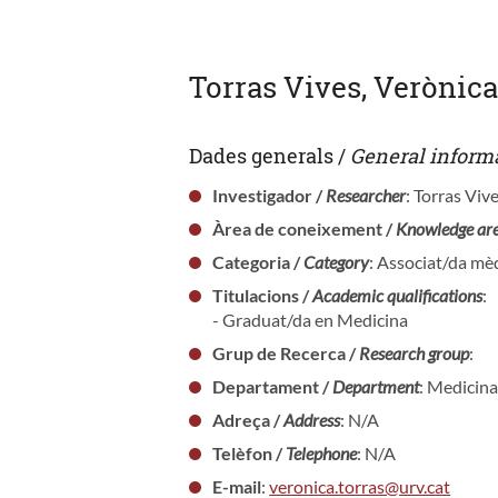
Torras Vives, Verònic
Dades generals /
General inform
Investigador /
Researcher
: Torras Viv
Àrea de coneixement /
Knowledge ar
Categoria /
Category
: Associat/da mèd
Titulacions /
Academic qualifications
:
- Graduat/da en Medicina
Grup de Recerca /
Research group
:
Departament /
Department
: Medicina
Adreça /
Address
: N/A
Telèfon /
Telephone
: N/A
E-mail
:
veronica.torras@urv.cat