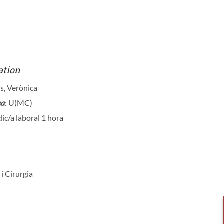
a
ation
es, Verònica
ea
: U(MC)
ic/a laboral 1 hora
 i Cirurgia