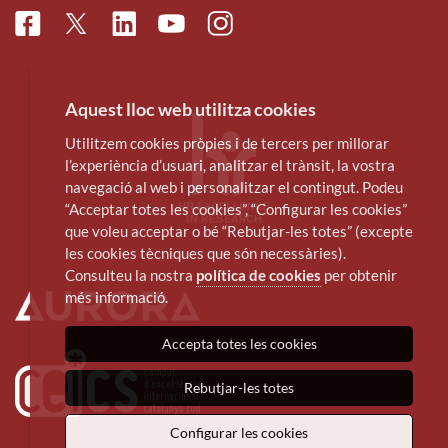
Facebook
Linkedin
Instagram
Twitter
Youtube
Aquest lloc web utilitza cookies
Utilitzem cookies pròpies i de tercers per millorar
l’experiència d’usuari, analitzar el trànsit, la vostra
navegació al web i personalitzar el contingut. Podeu
“Acceptar totes les cookies”, “Configurar les cookies”
que voleu acceptar o bé “Rebutjar-les totes” (excepte
les cookies tècniques que són necessàries).
Consulteu la nostra
política de cookies
per obtenir
més informació.
Accepta totes les cookies
Rebutjar-les totes
Configurar les cookies