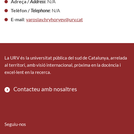
Adreça /
Address
: N/A
Telèfon /
Telephone
: N/A
E-mail
:
yaroslav.hryhoryev@urv.cat
La URV és la universitat pública del sud de Catalunya, arrelada
al territori, amb visió internacional, pròxima en la docència i
excel·lent en la recerca.
Contacteu amb nosaltres
Seguiu-nos