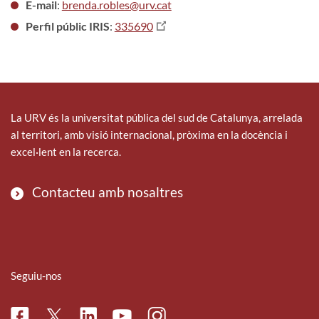
E-mail
:
brenda.robles@urv.cat
Perfil públic IRIS
:
335690
La URV és la universitat pública del sud de Catalunya, arrelada
al territori, amb visió internacional, pròxima en la docència i
excel·lent en la recerca.
Contacteu amb nosaltres
Seguiu-nos
Facebook
Linkedin
Instagram
Twitter