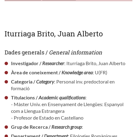
Iturriaga Brito, Juan Alberto
Dades generals /
General information
Investigador /
Researcher
: Iturriaga Brito, Juan Alberto
Àrea de coneixement /
Knowledge area
: U(FR)
Categoria /
Category
: Personal inv. predoctoral en
formació
Titulacions /
Academic qualifications
:
- Màster Univ. en Ensenyament de Llengües: Espanyol
com a Llengua Estrangera
- Profesor de Estado en Castellano
Grup de Recerca /
Research group
:
Departament /
Department
: Filologies Romàniques