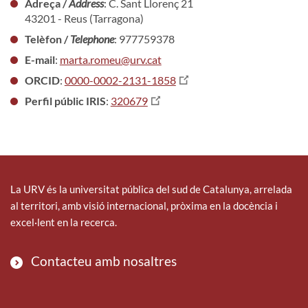
Adreça /
Address
: C. Sant Llorenç 21
43201 - Reus (Tarragona)
Telèfon /
Telephone
: 977759378
E-mail
:
marta.romeu@urv.cat
ORCID
:
0000-0002-2131-1858
Perfil públic IRIS
:
320679
La URV és la universitat pública del sud de Catalunya, arrelada
al territori, amb visió internacional, pròxima en la docència i
excel·lent en la recerca.
Contacteu amb nosaltres