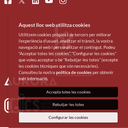
Facebook
Linkedin
Instagram
Twitter
Youtube
Aquest lloc web utilitza cookies
Utilitzem cookies pròpies i de tercers per millorar
l’experiència d’usuari, analitzar el trànsit, la vostra
navegació al web i personalitzar el contingut. Podeu
“Acceptar totes les cookies”, “Configurar les cookies”
que voleu acceptar o bé “Rebutjar-les totes” (excepte
les cookies tècniques que són necessàries).
Consulteu la nostra
política de cookies
per obtenir
més informació.
Accepta totes les cookies
Rebutjar-les totes
Configurar les cookies